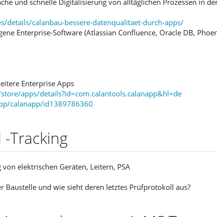
he und schnelle Digitalisierung von alltäglichen Prozessen in de
/details/calanbau-bessere-datenqualitaet-durch-apps/
ene Enterprise-Software (Atlassian Confluence, Oracle DB, Phoe
weitere Enterprise Apps
/store/apps/details?id=com.calantools.calanapp&hl=de
app/calanapp/id1389786360
-Tracking
von elektrischen Geräten, Leitern, PSA
 Baustelle und wie sieht deren letztes Prüfprotokoll aus?