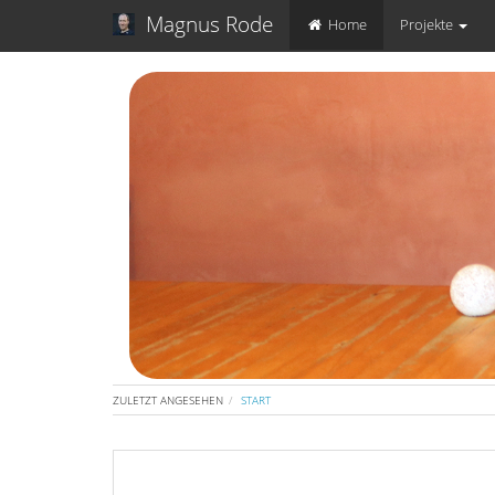
Magnus Rode
Home
Projekte
ZULETZT ANGESEHEN
START