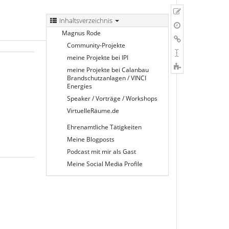
Zeige
Inhaltsverzeichnis
Quelltext
Ältere
Magnus Rode
Versionen
Links
Community-Projekte
hierher
Seite
meine Projekte bei IPI
umbenennen
Copy
meine Projekte bei Calanbau
this
Brandschutzanlagen / VINCI
Energies
page
Speaker / Vorträge / Workshops
VirtuelleRäume.de
Ehrenamtliche Tätigkeiten
Meine Blogposts
Podcast mit mir als Gast
Meine Social Media Profile