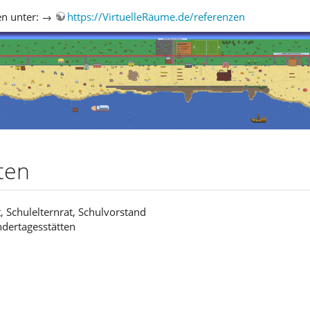
gen unter: →
https://VirtuelleRäume.de/referenzen
ten
t, Schulelternrat, Schulvorstand
ndertagesstätten