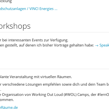
icklung
chutzanlagen / VINCI Energies ...
Workshops
r bei interessanten Events zur Verfügung.
n gestellt, auf denen ich bisher Vorträge gehalten habe:
→ Speak
plante Veranstaltung mit virtuellen Räumen.
ir verschiedene Lösungen empfehlen sowie dich und dein Team b
.
e Organisation von Working Out Loud (#WOL) Camps, der #lernOS
rnommen.
lleRäume.de