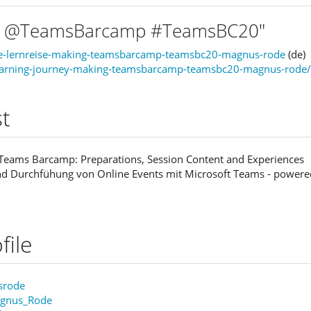
of @TeamsBarcamp #TeamsBC20"​
re-lernreise-making-teamsbarcamp-teamsbc20-magnus-rode
(de)
learning-journey-making-teamsbarcamp-teamsbc20-magnus-rode/
st
 Teams Barcamp: Preparations, Session Content and Experiences
und Durchfühung von Online Events mit Microsoft Teams - power
file
srode
agnus_Rode