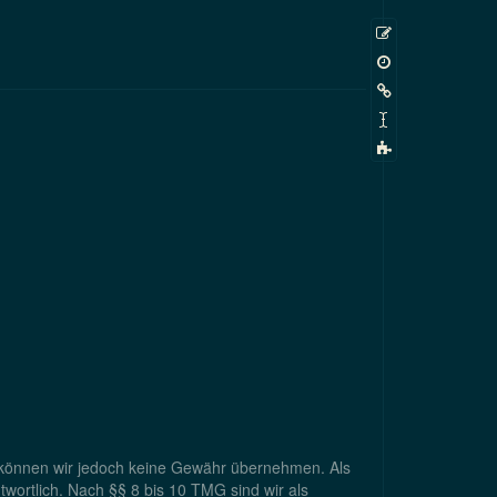
Zeige
Quelltext
Ältere
Versionen
Links
hierher
Seite
umbenennen
Copy
this
page
alte können wir jedoch keine Gewähr übernehmen. Als
wortlich. Nach §§ 8 bis 10 TMG sind wir als