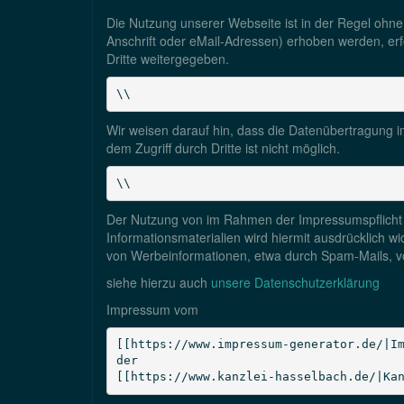
Die Nutzung unserer Webseite ist in der Regel oh
Anschrift oder eMail-Adressen) erhoben werden, erfo
Dritte weitergegeben.
\\
Wir weisen darauf hin, dass die Datenübertragung i
dem Zugriff durch Dritte ist nicht möglich.
\\
Der Nutzung von im Rahmen der Impressumspflicht v
Informationsmaterialien wird hiermit ausdrücklich w
von Werbeinformationen, etwa durch Spam-Mails, v
siehe hierzu auch
unsere
Datenschutzerklärung
Impressum vom
[[https://www.impressum-generator.de/|Im
der

[[https://www.kanzlei-hasselbach.de/|Ka