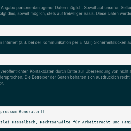
ne Angabe personenbezogener Daten möglich. Soweit auf unseren Seit
lgt dies, soweit möglich, stets auf freiwilliger Basis. Diese Daten we
m Internet (z.B. bei der Kommunikation per E-Mail) Sicherheitslücken a
eröffentlichten Kontaktdaten durch Dritte zur Übersendung von nicht
idersprochen. Die Betreiber der Seiten behalten sich ausdrücklich recht
or.
pressum Generator]]

nzlei Hasselbach, Rechtsanwälte für Arbeitsrecht und Fam