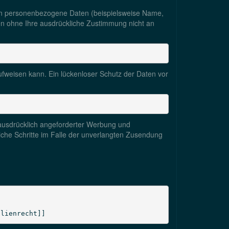
en personenbezogene Daten (beispielsweise Name,
rden ohne Ihre ausdrückliche Zustimmung nicht an
ufweisen kann. Ein lückenloser Schutz der Daten vor
 ausdrücklich angeforderter Werbung und
liche Schritte im Falle der unverlangten Zusendung
ilienrecht]]