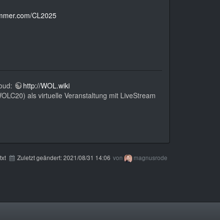
mmer.com/CL2025
Loud:
http://WOL.wiki
C20) als virtuelle Veranstaltung mit LiveStream
txt
Zuletzt geändert:
2021/08/31 14:06
von
magnusrode