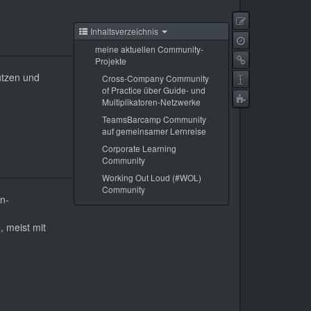
Zeige
Inhaltsverzeichnis
Quelltext
Ältere
meine aktuellen Community-
Versionen
Links
Projekte
hierher
ützen und
Seite
Cross-Company Community
of Practice über Guide- und
umbenennen
Copy
Multiplikatoren-Netzwerke
this
TeamsBarcamp Community
page
auf gemeinsamer Lernreise
Corporate Learning
Community
Working Out Loud (#WOL)
Community
n-
, meist mit